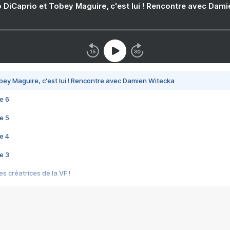
 DiCaprio et Tobey Maguire, c'est lui ! Rencontre avec Dam
bey Maguire, c'est lui ! Rencontre avec Damien Witecka
e 6
e 5
e 4
e 3
s créatrices de la VF !
e 2
e 1
e Mektoub My Love arrive enfin ! Rencontre avec Shaïn Boumedine et Sal