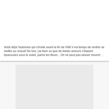
Voilà déjà l'automne qui s'invite avant la fin de l'été! il est temps de rentrer se
mettre au chaud! De loin, j'ai bien vu que de belles amours s'étaient
épanouies sous le soleil, parmi les fleurs... On ne peut pas laisser mourrir de
froid de si tendres...